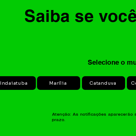
Saiba se você
Selecione o mu
Indaiatuba
Marília
Catanduva
C
Atenção: As notificações aparecerão
prazo.