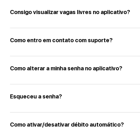
brasileira que visa proteger as informações pessoais das pessoas. Ela estabelece 
Consigo visualizar vagas livres no aplicativo?
de garantir os direitos dos indivíduos sobre seus dados. A LGPD busca aumentar a 
dados pessoais. Permitindo que o nosso sistema receba as informações detalhada
Sim, é possível visualizar vagas disponíveis para estacionar, basta clicar no menu 
nossos servidores da GCP ( GOOGLE CLOUD PROVIDER)
Como entro em contato com suporte?
Para entrar em contato com o suporte da Rizzo Park, oferecemos diversas opções par
atendimento@rizzoparking.com.br 4. Aplicativo: Acesse o menu "CONTATO"
Como alterar a minha senha no aplicativo?
1. PASSO: Selecione o menu "MEUS DADOS" 2. PASSO: Role a barra de rolagem até fina
no botão "SALVAR" Pronto! Senha alterada com sucesso.
Esqueceu a senha?
1. PASSO: Selecione o texto "ESQUEÇEU A SENHA" na tela de LOGAR 2. PASSO: Inform
para redefinir sua senha. Pronto! Senha alterada com sucesso.
Como ativar/desativar débito automático?