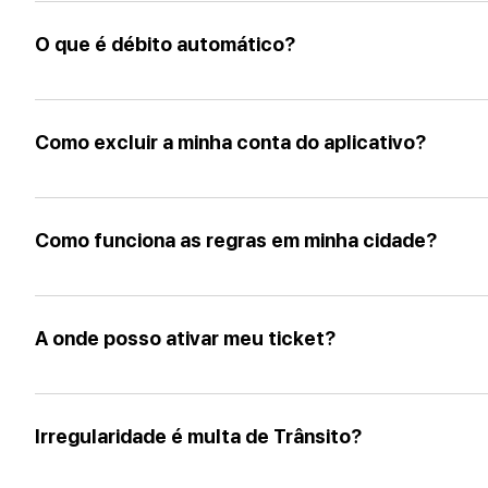
1. PASSO: Selecione o menu "MEUS DADOS" 2. PASSO: Role a barra de rolagem par
"SALVAR" ** Consulte as condições gerais da sua cidade
O que é débito automático?
O débito automático no estacionamento rotativo é um sistema que permite o pag
debitado automaticamente do saldo do usuário, evitando que o veículo fique irreg
Como excluir a minha conta do aplicativo?
motoristas, pois elimina a necessidade de preocupação em renovar manualmente o
contínua, sem interrupções, e ajuda a evitar multas e penalidades por estacionam
1. PASSO: Selecione o menu "MEUS DADOS" 2. PASSO: Role a barra de rolagem até
Pronto! Conta excluída com sucesso.
Como funciona as regras em minha cidade?
Para visualizar as regras do estacionamento rotativo em sua cidade, existem várias
específicos do estacionamento rotativo, as placas são colocadas nas áreas onde o
A onde posso ativar meu ticket?
máximo de estacionamento permitido entre outros. Campanhas educativas: A prefe
estacionamento rotativo. Essas campanhas podem incluir distribuição de folhetos i
Existem seis formas disponíveis para ativar seu Ticket: 1. Aplicativo 2. Ponto de 
websites oficiais. Operadores: Os operadores do estacionamento rotativo disponibil
por meio de totem podem não estar disponíveis sua cidade.
Rizzo Park utiliza suas contas oficiais em mídias sociais para compartilhar informa
Irregularidade é multa de Trânsito?
responsáveis pelo sistema, você poderá ficar atualizado sobre as regras, alteraçõe
decreto municipal é o documento oficial que estabelece as regras e regulamentos