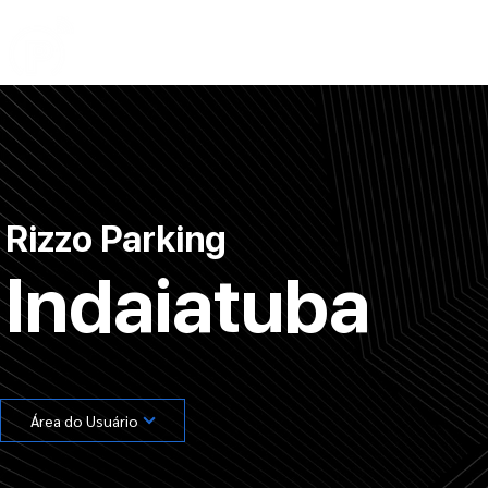
Início
Institucional
Termo de Uso
Tra
Rizzo Parking
Indaiatuba
Área do Usuário