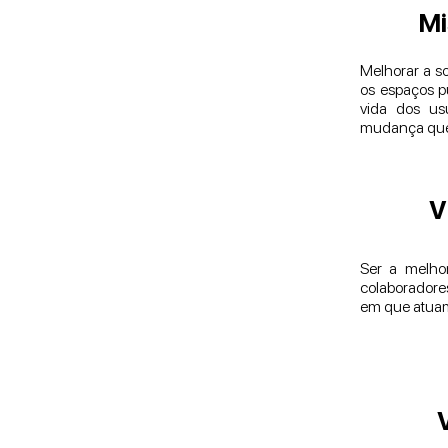
Mi
Melhorar a s
os espaços p
vida dos usu
mudança que 
V
Ser a melhor
colaboradore
em que atua