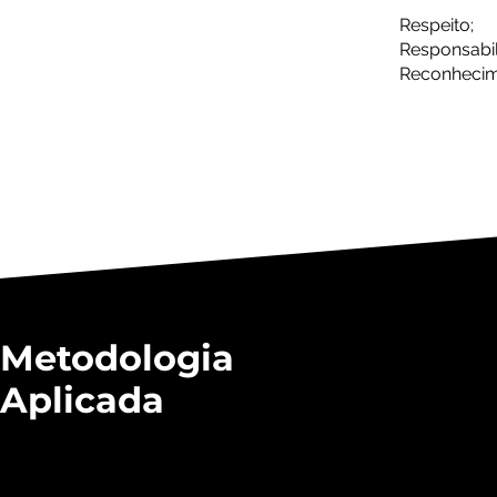
Respeito;
Responsabil
Reconhecim
Metodologia
Aplicada