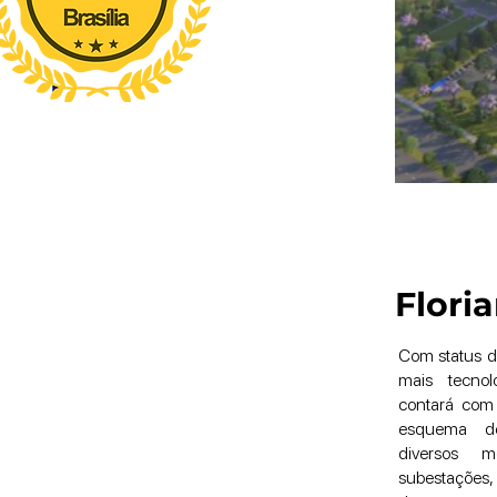
Flori
Com status da
mais tecnol
contará com
esquema d
diversos mo
subestações