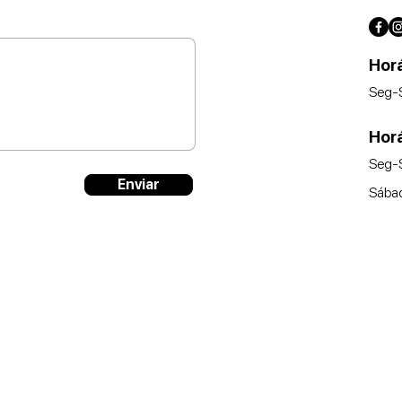
Horá
Seg-
Hor
Seg-
Enviar
Sába