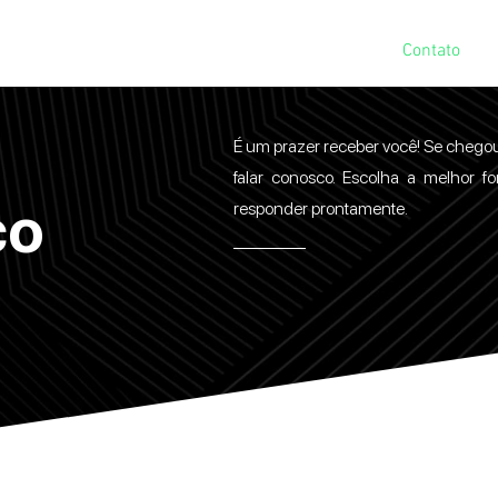
Uso
Trabalhe Conosco
Imprensa
F.A.Q
Contato
É um prazer receber você! Se chegou
falar conosco. Escolha a melhor f
co
responder prontamente.