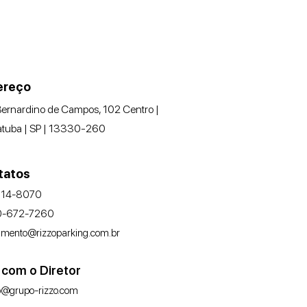
ereço
ernardino de Campos, 102 Centro |
atuba | SP | 13330-260
tatos
014-8070
-672-7260
imento@rizzoparking.com.br
 com o Diretor
o@grupo-rizzo.com