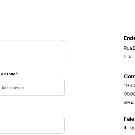
End
Rua B
Indai
Telefone
Con
19 3
0800
atend
Fale
thiag