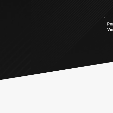
Po
Ve